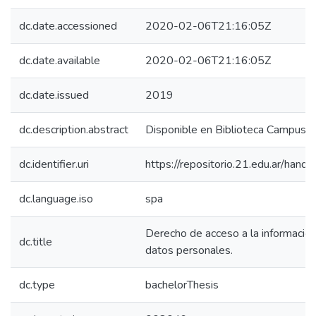
dc.date.accessioned
2020-02-06T21:16:05Z
dc.date.available
2020-02-06T21:16:05Z
dc.date.issued
2019
dc.description.abstract
Disponible en Biblioteca Campus 
dc.identifier.uri
https://repositorio.21.edu.ar/han
dc.language.iso
spa
Derecho de acceso a la información
dc.title
datos personales.
dc.type
bachelorThesis