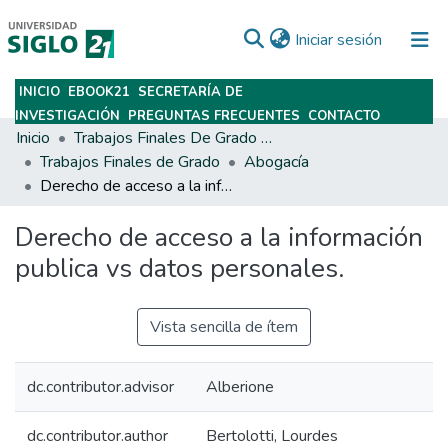
(current)
Iniciar sesión
INICIO
EBOOK21
SECRETARÍA DE
Subir
INVESTIGACIÓN
PREGUNTAS FRECUENTES
CONTACTO
Inicio
Trabajos Finales De Grado Y Posgrado
Trabajos Finales de Grado
Abogacía
Derecho de acceso a la información publica vs datos personales.
Derecho de acceso a la información
publica vs datos personales.
Vista sencilla de ítem
dc.contributor.advisor
Alberione
dc.contributor.author
Bertolotti, Lourdes