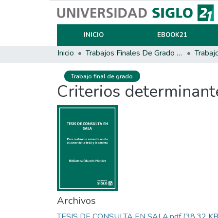
INICIO
EBOOK21
Inicio
Trabajos Finales De Grado Y Posgrado
Trabaj
Trabajo final de grado
Criterios determinant
Archivos
TESIS DE CONSULTA EN SALA.pdf
(38.32 KB