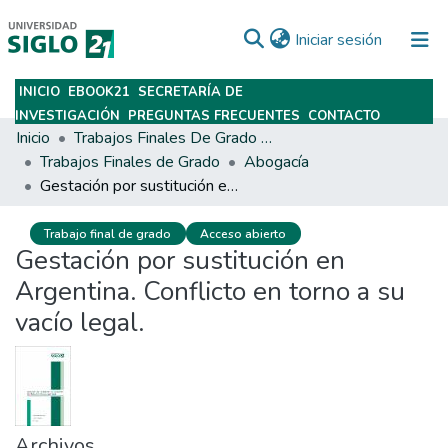
(current)
Iniciar sesión
INICIO
EBOOK21
SECRETARÍA DE
Subir
INVESTIGACIÓN
PREGUNTAS FRECUENTES
CONTACTO
Inicio
Trabajos Finales De Grado Y Posgrado
Trabajos Finales de Grado
Abogacía
Gestación por sustitución en Argentina. Conflicto en torno a su vacío legal.
Trabajo final de grado
Acceso abierto
Gestación por sustitución en
Argentina. Conflicto en torno a su
vacío legal.
Archivos