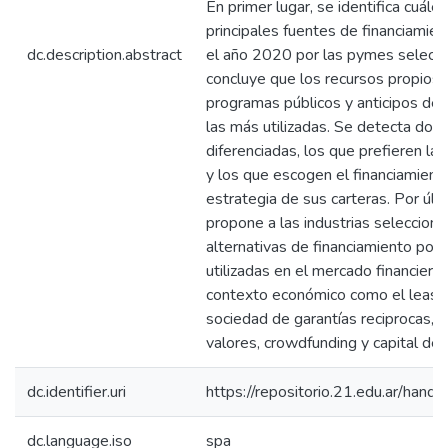
En primer lugar, se identifica cuále
principales fuentes de financiamien
dc.description.abstract
el año 2020 por las pymes selecci
concluye que los recursos propios,
programas públicos y anticipos de 
las más utilizadas. Se detecta dos
diferenciadas, los que prefieren la 
y los que escogen el financiamien
estrategia de sus carteras. Por últi
propone a las industrias seleccion
alternativas de financiamiento posi
utilizadas en el mercado financiero,
contexto económico como el leasing
sociedad de garantías reciprocas,
valores, crowdfunding y capital de 
dc.identifier.uri
https://repositorio.21.edu.ar/han
dc.language.iso
spa