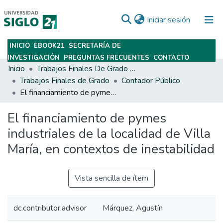
(current)
Iniciar sesión
INICIO
EBOOK21
SECRETARÍA DE
Subir
INVESTIGACIÓN
PREGUNTAS FRECUENTES
CONTACTO
Inicio
Trabajos Finales De Grado Y Posgrado
Trabajos Finales de Grado
Contador Público
El financiamiento de pymes industriales de la localidad de Villa María, en contextos de inestabilidad
El financiamiento de pymes
industriales de la localidad de Villa
María, en contextos de inestabilidad
Vista sencilla de ítem
dc.contributor.advisor
Márquez, Agustín