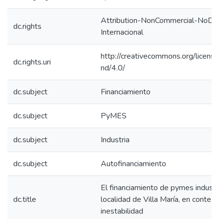
Attribution-NonCommercial-NoDeri
dc.rights
Internacional
http://creativecommons.org/licens
dc.rights.uri
nd/4.0/
dc.subject
Financiamiento
dc.subject
PyMES
dc.subject
Industria
dc.subject
Autofinanciamiento
El financiamiento de pymes industri
dc.title
localidad de Villa María, en contex
inestabilidad