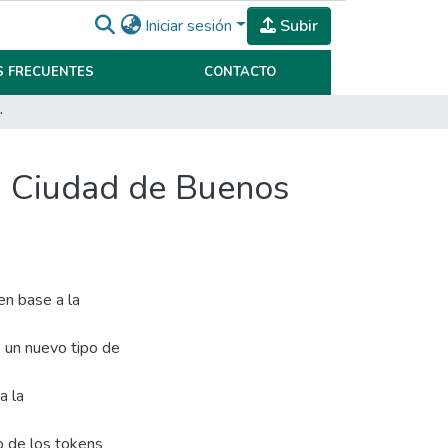
Iniciar sesión
Subir
 FRECUENTES
CONTACTO
udad de Buenos Aires.
la Ciudad de Buenos
en base a la
 un nuevo tipo de
a la
o de los tokens