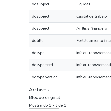
dc.subject
Liquidez
dc.subject
Capital de trabajo
dc.subject
Análisis financiero
dc.title
Fortalecimiento fina
dc.type
info:eu-repo/semant
dc.type.snrd
info:ar-repo/semanti
dc.type.version
info:eu-repo/semant
Archivos
Bloque original
Mostrando
1 - 1 de 1