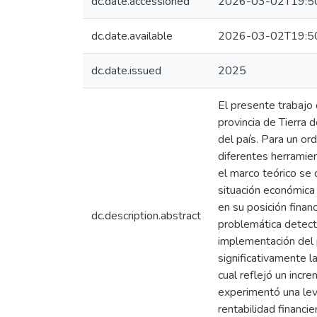
dc.date.accessioned
2026-03-02T19:5
dc.date.available
2026-03-02T19:5
dc.date.issued
2025
El presente trabajo 
provincia de Tierra 
del país. Para un or
diferentes herramie
el marco teórico se 
situación económica
en su posición finan
dc.description.abstract
problemática detecta
implementación del p
significativamente l
cual reflejó un incr
experimentó una lev
rentabilidad financi