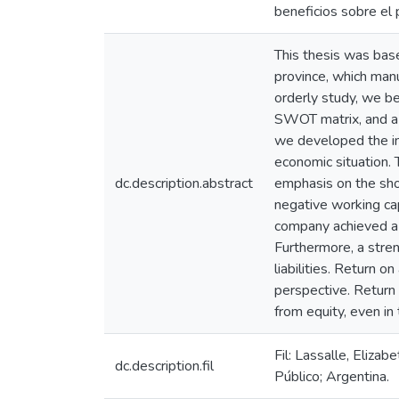
beneficios sobre el 
This thesis was base
province, which manu
orderly study, we be
SWOT matrix, and a t
we developed the imp
economic situation. 
dc.description.abstract
emphasis on the sho
negative working cap
company achieved a s
Furthermore, a stren
liabilities. Return 
perspective. Return
from equity, even in 
Fil: Lassalle, Eliz
dc.description.fil
Público; Argentina.