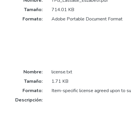
Nombre:
TFG_Lassalle_Elizabeth.pdf
Tamaño:
714.01 KB
Formato:
Adobe Portable Document Format
Nombre:
license.txt
Tamaño:
1.71 KB
Formato:
Item-specific license agreed upon to s
Descripción: