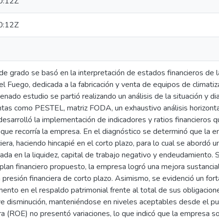
0:12Z
0:12Z
de grado se basó en la interpretación de estados financieros de 
del Fuego, dedicada a la fabricación y venta de equipos de climatiz
denado estudio se partió realizando un análisis de la situación y
ntas como PESTEL, matriz FODA, un exhaustivo análisis horizontal
desarrolló la implementación de indicadores y ratios financieros 
 que recorría la empresa. En el diagnóstico se determinó que la 
ciera, haciendo hincapié en el corto plazo, para lo cual se abordó 
da en la liquidez, capital de trabajo negativo y endeudamiento. Se
lan financiero propuesto, la empresa logró una mejora sustancial
a presión financiera de corto plazo. Asimismo, se evidenció un fort
emento en el respaldo patrimonial frente al total de sus obligaci
e disminución, manteniéndose en niveles aceptables desde el punt
era (ROE) no presentó variaciones, lo que indicó que la empresa 