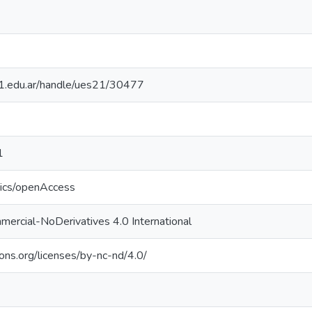
.21.edu.ar/handle/ues21/30477
1
tics/openAccess
ercial-NoDerivatives 4.0 International
ons.org/licenses/by-nc-nd/4.0/