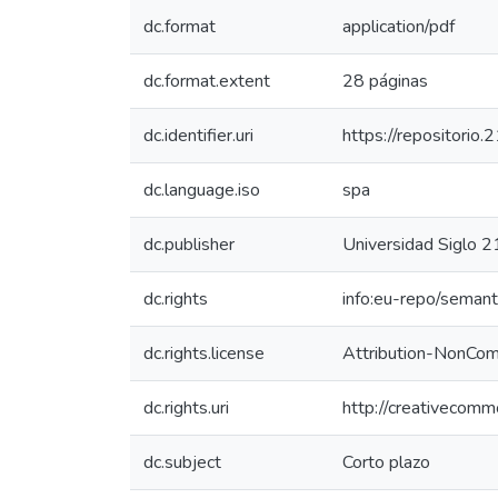
dc.format
application/pdf
dc.format.extent
28 páginas
dc.identifier.uri
https://repositorio
dc.language.iso
spa
dc.publisher
Universidad Siglo 2
dc.rights
info:eu-repo/seman
dc.rights.license
Attribution-NonComm
dc.rights.uri
http://creativecomm
dc.subject
Corto plazo