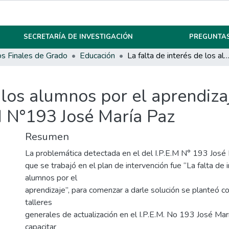
SECRETARÍA DE INVESTIGACIÓN
PREGUNTAS
os Finales de Grado
Educación
La falta de interés de los alumnos por el aprendizaje en el nivel secundario del I.P.E.M N°193 José
 los alumnos por el aprendizaj
M N°193 José María Paz
Resumen
La problemática detectada en el del I.P.E.M N° 193 José 
que se trabajó en el plan de intervención fue “La falta de 
alumnos por el
aprendizaje”, para comenzar a darle solución se planteó co
talleres
generales de actualización en el I.P.E.M. No 193 José Mar
capacitar