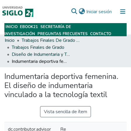
(current)
Iniciar sesión
INICIO
EBOOK21
SECRETARÍA DE
Subir
INVESTIGACIÓN
PREGUNTAS FRECUENTES
CONTACTO
Inicio
Trabajos Finales De Grado Y Posgrado
Trabajos Finales de Grado
Diseño de Indumentaria y Textil
Indumentaria deportiva femenina. El diseño de indumentaria vinculado a la tecnología textil
Indumentaria deportiva femenina.
El diseño de indumentaria
vinculado a la tecnología textil
Vista sencilla de ítem
dc.contributor.advisor
Re