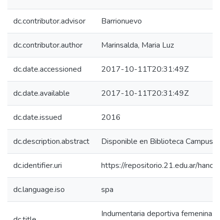
dc.contributor.advisor
Barrionuevo
dc.contributor.author
Marinsalda, Maria Luz
dc.date.accessioned
2017-10-11T20:31:49Z
dc.date.available
2017-10-11T20:31:49Z
dc.date.issued
2016
dc.description.abstract
Disponible en Biblioteca Campus 
dc.identifier.uri
https://repositorio.21.edu.ar/han
dc.language.iso
spa
Indumentaria deportiva femenina. E
dc.title