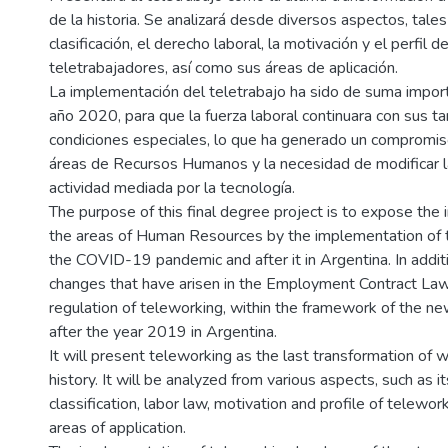
de la historia. Se analizará desde diversos aspectos, tal
clasificación, el derecho laboral, la motivación y el perfil d
teletrabajadores, así como sus áreas de aplicación.
La implementación del teletrabajo ha sido de suma importa
año 2020, para que la fuerza laboral continuara con sus ta
condiciones especiales, lo que ha generado un compromis
áreas de Recursos Humanos y la necesidad de modificar la
actividad mediada por la tecnología.
The purpose of this final degree project is to expose the
the areas of Human Resources by the implementation of 
the COVID-19 pandemic and after it in Argentina. In additi
changes that have arisen in the Employment Contract Law
regulation of teleworking, within the framework of the n
after the year 2019 in Argentina.
It will present teleworking as the last transformation of 
history. It will be analyzed from various aspects, such as i
classification, labor law, motivation and profile of telework
areas of application.