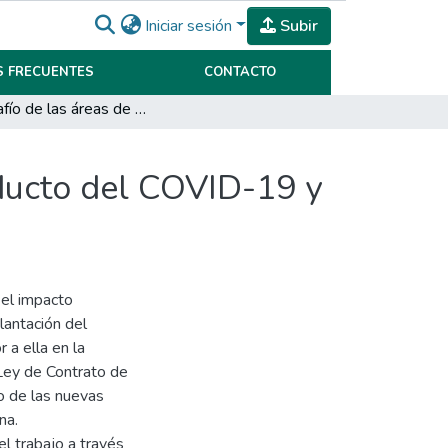
Iniciar sesión
Subir
 FRECUENTES
CONTACTO
El desafío de las áreas de Recursos Humanos, producto del COVID-19 y la regulación del Teletrabajo
ducto del COVID-19 y
 el impacto
antación del
 a ella en la
Ley de Contrato de
co de las nuevas
na.
el trabajo a través