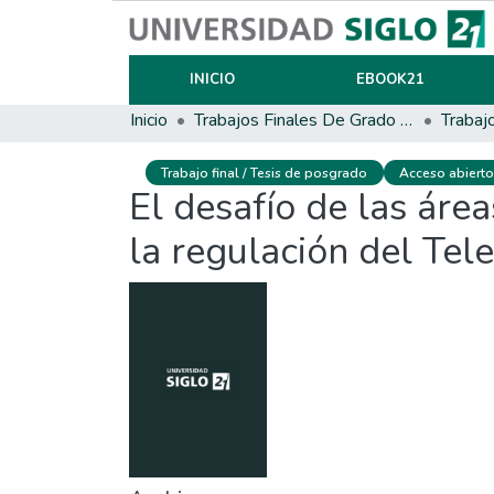
INICIO
EBOOK21
Inicio
Trabajos Finales De Grado Y Posgrado
Trabajo final / Tesis de posgrado
Acceso abiert
El desafío de las ár
la regulación del Tel