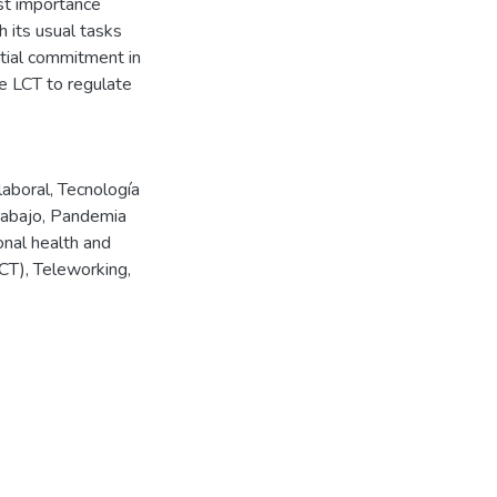
st importance
h its usual tasks
tial commitment in
e LCT to regulate
laboral, Tecnología
trabajo, Pandemia
onal health and
CT), Teleworking,