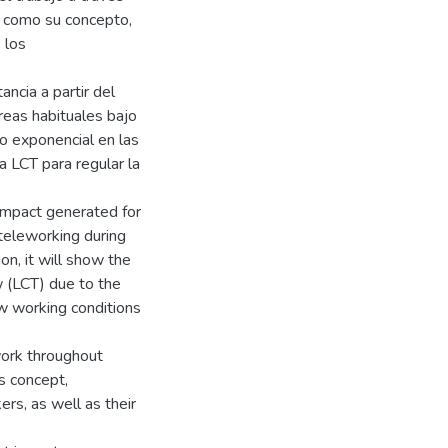
es como su concepto,
e los
ncia a partir del
reas habituales bajo
o exponencial en las
 LCT para regular la
 impact generated for
teleworking during
on, it will show the
 (LCT) due to the
ew working conditions
work throughout
ts concept,
ers, as well as their