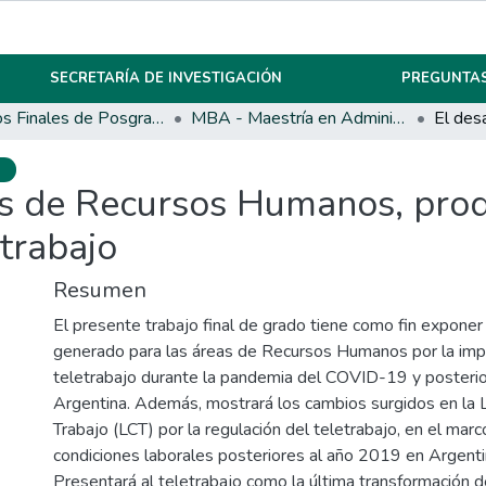
SECRETARÍA DE INVESTIGACIÓN
PREGUNTAS
Trabajos Finales de Posgrados y Maestrías
MBA - Maestría en Administración de Empresas
o
eas de Recursos Humanos, pro
etrabajo
Resumen
El presente trabajo final de grado tiene como fin exponer
generado para las áreas de Recursos Humanos por la impl
teletrabajo durante la pandemia del COVID-19 y posterior
Argentina. Además, mostrará los cambios surgidos en la 
Trabajo (LCT) por la regulación del teletrabajo, en el mar
condiciones laborales posteriores al año 2019 en Argenti
Presentará al teletrabajo como la última transformación d