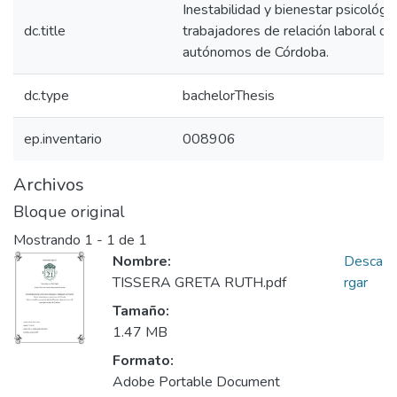
Inestabilidad y bienestar psicológi
dc.title
trabajadores de relación laboral d
autónomos de Córdoba.
dc.type
bachelorThesis
ep.inventario
008906
Archivos
Bloque original
Mostrando
1 - 1 de 1
Nombre:
Desca
TISSERA GRETA RUTH.pdf
rgar
Tamaño:
1.47 MB
Formato:
Adobe Portable Document