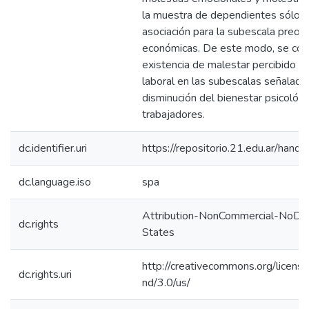
la muestra de dependientes sólo s
asociación para la subescala preoc
económicas. De este modo, se conc
existencia de malestar percibido po
laboral en las subescalas señaladas
disminución del bienestar psicológi
trabajadores.
dc.identifier.uri
https://repositorio.21.edu.ar/han
dc.language.iso
spa
Attribution-NonCommercial-NoDer
dc.rights
States
http://creativecommons.org/licens
dc.rights.uri
nd/3.0/us/