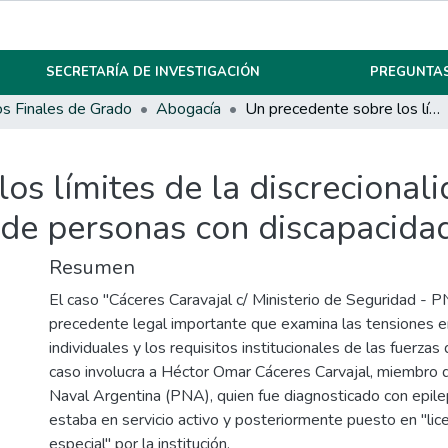
SECRETARÍA DE INVESTIGACIÓN
PREGUNTAS
os Finales de Grado
Abogacía
Un precedente sobre los límites de la discrecionalidad administrativa frente a los derechos de personas con discapacidad
os límites de la discrecional
 de personas con discapacida
Resumen
El caso "Cáceres Caravajal c/ Ministerio de Seguridad - 
precedente legal importante que examina las tensiones e
individuales y los requisitos institucionales de las fuerzas
caso involucra a Héctor Omar Cáceres Carvajal, miembro d
Naval Argentina (PNA), quien fue diagnosticado con epile
estaba en servicio activo y posteriormente puesto en "lic
especial" por la institución.