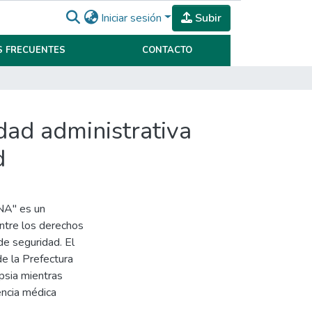
Iniciar sesión
Subir
 FRECUENTES
CONTACTO
idad administrativa
d
PNA" es un
ntre los derechos
 de seguridad. El
e la Prefectura
psia mientras
encia médica