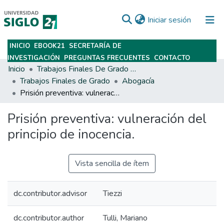
(current)
Iniciar sesión
INICIO
EBOOK21
SECRETARÍA DE
Subir
INVESTIGACIÓN
PREGUNTAS FRECUENTES
CONTACTO
Inicio
Trabajos Finales De Grado Y Posgrado
Trabajos Finales de Grado
Abogacía
Prisión preventiva: vulneración del principio de inocencia.
Prisión preventiva: vulneración del
principio de inocencia.
Vista sencilla de ítem
dc.contributor.advisor
Tiezzi
dc.contributor.author
Tulli, Mariano