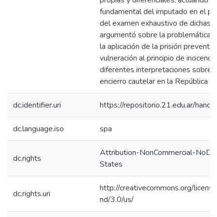
propias y diferenciales, actuando 
fundamental del imputado en el pro
del examen exhaustivo de dichas fi
argumentó sobre la problemática 
la aplicación de la prisión preventiv
vulneración al principio de inocencia,
diferentes interpretaciones sobre l
encierro cautelar en la República A
dc.identifier.uri
https://repositorio.21.edu.ar/han
dc.language.iso
spa
Attribution-NonCommercial-NoDer
dc.rights
States
http://creativecommons.org/licens
dc.rights.uri
nd/3.0/us/