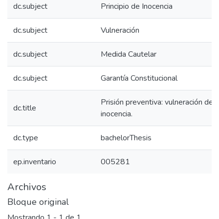
dc.subject
Principio de Inocencia
dc.subject
Vulneración
dc.subject
Medida Cautelar
dc.subject
Garantía Constitucional
Prisión preventiva: vulneración del 
dc.title
inocencia.
dc.type
bachelorThesis
ep.inventario
005281
Archivos
Bloque original
Mostrando
1 - 1 de 1