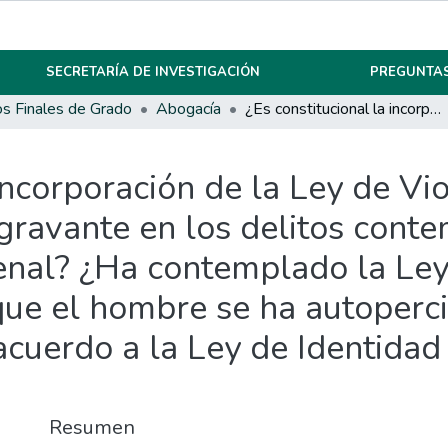
SECRETARÍA DE INVESTIGACIÓN
PREGUNTAS
os Finales de Grado
Abogacía
¿Es constitucional la incorporación de la Ley de Violencia de Género 26.485 como figura agravante en los delitos contemplados en los Art. 80 y 92 del Código Penal? ¿Ha contemplado la Ley de Violencia de Género los casos en que el hombre se ha autopercibido con identidad de género femenino, de acuerdo a la Ley de Identidad de Género N° 26.743?
 incorporación de la Ley de V
ravante en los delitos conte
enal? ¿Ha contemplado la Ley
que el hombre se ha autoperci
acuerdo a la Ley de Identida
Resumen