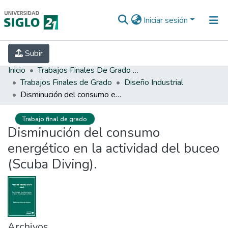
Iniciar sesión
INICIO
EBOOK21
SECRETARÍA DE
Subir
INVESTIGACIÓN
PREGUNTAS FRECUENTES
CONTACTO
Inicio
Trabajos Finales De Grado Y Posgrado
Trabajos Finales de Grado
Diseño Industrial
Disminución del consumo energético en la actividad del buceo (Scuba Diving).
Trabajo final de grado
Disminución del consumo
energético en la actividad del buceo
(Scuba Diving).
Archivos