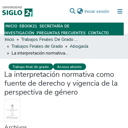
(current)
Iniciar sesión
INICIO
EBOOK21
SECRETARÍA DE
Subir
INVESTIGACIÓN
PREGUNTAS FRECUENTES
CONTACTO
Inicio
Trabajos Finales De Grado Y Posgrado
Trabajos Finales de Grado
Abogacía
La interpretación normativa como fuente de derecho y vigencia de la perspectiva de género
Trabajo final de grado
Acceso abierto
La interpretación normativa como
fuente de derecho y vigencia de la
perspectiva de género
Archivos