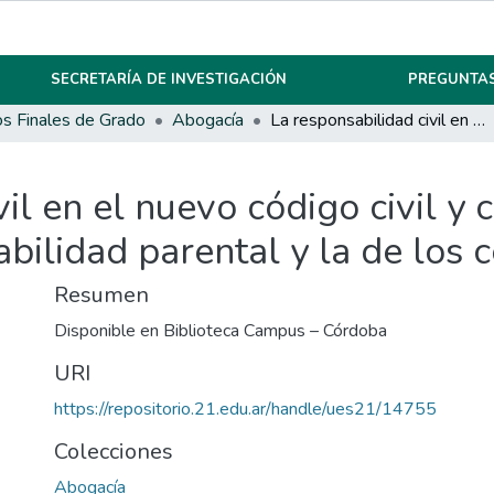
SECRETARÍA DE INVESTIGACIÓN
PREGUNTAS
os Finales de Grado
Abogacía
La responsabilidad civil en el nuevo código civil y comercial con especial atención a la responsabilidad parental y la de los centros educativos.
il en el nuevo código civil y 
abilidad parental y la de los 
Resumen
Disponible en Biblioteca Campus – Córdoba
URI
https://repositorio.21.edu.ar/handle/ues21/14755
Colecciones
Abogacía