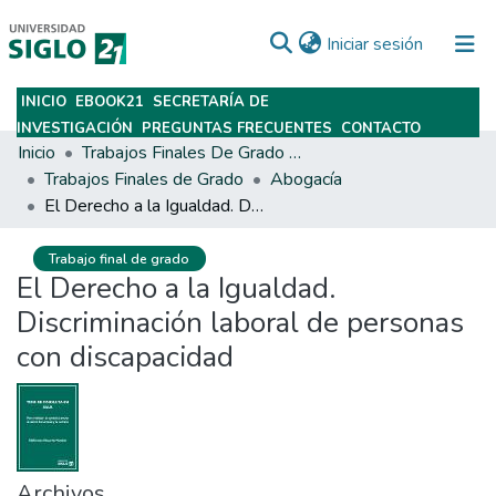
(current)
Iniciar sesión
INICIO
EBOOK21
SECRETARÍA DE
Subir
INVESTIGACIÓN
PREGUNTAS FRECUENTES
CONTACTO
Inicio
Trabajos Finales De Grado Y Posgrado
Trabajos Finales de Grado
Abogacía
El Derecho a la Igualdad. Discriminación laboral de personas con discapacidad
Trabajo final de grado
El Derecho a la Igualdad.
Discriminación laboral de personas
con discapacidad
Archivos