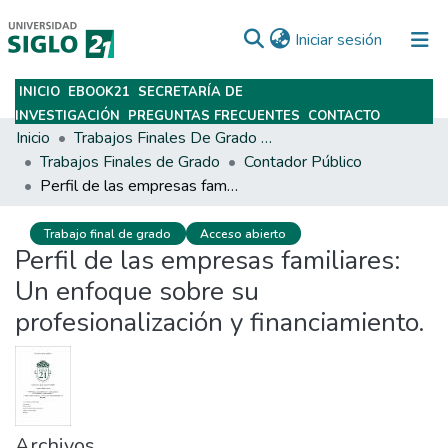
(current)
Iniciar sesión
INICIO
EBOOK21
SECRETARÍA DE
Subir
INVESTIGACIÓN
PREGUNTAS FRECUENTES
CONTACTO
Inicio
Trabajos Finales De Grado Y Posgrado
Trabajos Finales de Grado
Contador Público
Perfil de las empresas familiares: Un enfoque sobre su profesionalización y financiamiento.
Trabajo final de grado
Acceso abierto
Perfil de las empresas familiares:
Un enfoque sobre su
profesionalización y financiamiento.
Archivos