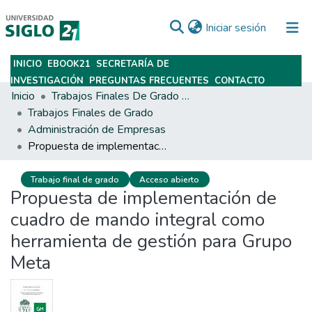
(current)
Iniciar sesión
INICIO
EBOOK21
SECRETARÍA DE
Subir
INVESTIGACIÓN
PREGUNTAS FRECUENTES
CONTACTO
Inicio
Trabajos Finales De Grado Y Posgrado
Trabajos Finales de Grado
Administración de Empresas
Propuesta de implementación de cuadro de mando integral como herramienta de gestión para Grupo Meta
Trabajo final de grado
Acceso abierto
Propuesta de implementación de
cuadro de mando integral como
herramienta de gestión para Grupo
Meta