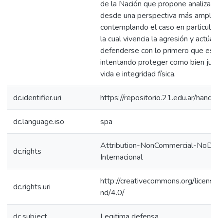
de la Nación que propone analizar 
desde una perspectiva más amplia 
contemplando el caso en particular 
la cual vivencia la agresión y actúa
defenderse con lo primero que está
intentando proteger como bien jurí
vida e integridad física.
dc.identifier.uri
https://repositorio.21.edu.ar/han
dc.language.iso
spa
Attribution-NonCommercial-NoDeri
dc.rights
Internacional
http://creativecommons.org/licens
dc.rights.uri
nd/4.0/
dc.subject
Legitima defensa