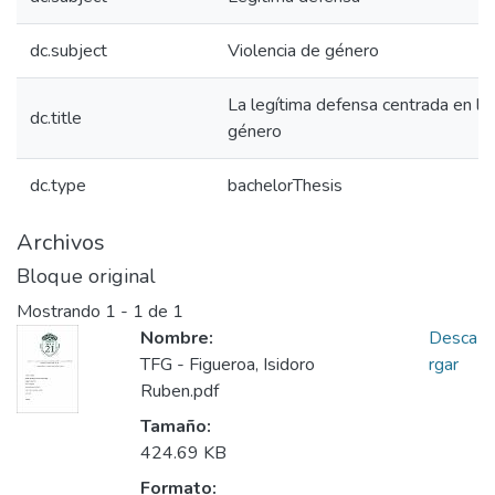
dc.subject
Violencia de género
La legítima defensa centrada en la
dc.title
género
dc.type
bachelorThesis
Archivos
Bloque original
Mostrando
1 - 1 de 1
Nombre:
Desca
TFG - Figueroa, Isidoro
rgar
Ruben.pdf
Tamaño:
424.69 KB
Formato: