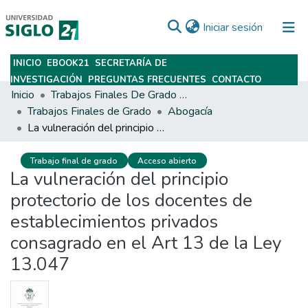
(current)
Iniciar sesión
INICIO
EBOOK21
SECRETARÍA DE
Subir
INVESTIGACIÓN
PREGUNTAS FRECUENTES
CONTACTO
Inicio
Trabajos Finales De Grado Y Posgrado
Trabajos Finales de Grado
Abogacía
La vulneración del principio protectorio de los docentes de establecimientos privados consagrado en el Art 13 de la Ley 13.047
Trabajo final de grado
Acceso abierto
La vulneración del principio
protectorio de los docentes de
establecimientos privados
consagrado en el Art 13 de la Ley
13.047