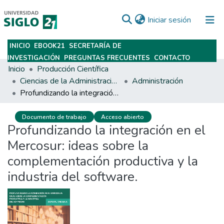
(current)
Iniciar sesión
INICIO
EBOOK21
SECRETARÍA DE
Subir
INVESTIGACIÓN
PREGUNTAS FRECUENTES
CONTACTO
Inicio
Producción Científica
Ciencias de la Administración y Management
Administración
Profundizando la integración en el Mercosur: ideas sobre la complementación productiva y la industria del software.
Documento de trabajo
Acceso abierto
Profundizando la integración en el
Mercosur: ideas sobre la
complementación productiva y la
industria del software.