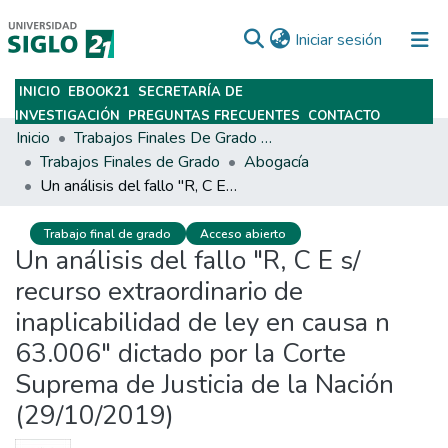
(current)
Iniciar sesión
INICIO
EBOOK21
SECRETARÍA DE
Subir
INVESTIGACIÓN
PREGUNTAS FRECUENTES
CONTACTO
Inicio
Trabajos Finales De Grado Y Posgrado
Trabajos Finales de Grado
Abogacía
Un análisis del fallo "R, C E s/ recurso extraordinario de inaplicabilidad de ley en causa n 63.006" dictado por la Corte Suprema de Justicia de la Nación (29/10/2019)
Trabajo final de grado
Acceso abierto
Un análisis del fallo "R, C E s/
recurso extraordinario de
inaplicabilidad de ley en causa n
63.006" dictado por la Corte
Suprema de Justicia de la Nación
(29/10/2019)