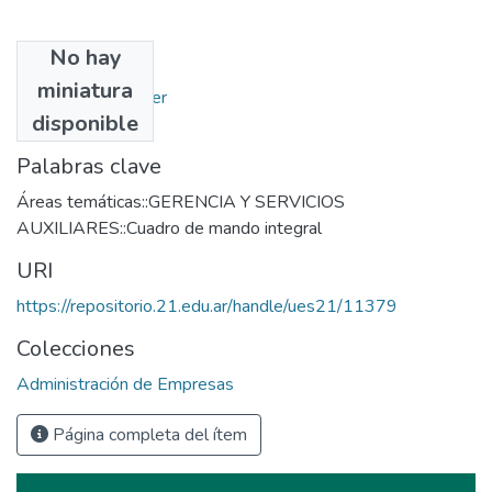
No hay
Autores
miniatura
Longo, Carlos Javier
disponible
Palabras clave
Áreas temáticas::GERENCIA Y SERVICIOS
AUXILIARES::Cuadro de mando integral
URI
https://repositorio.21.edu.ar/handle/ues21/11379
Colecciones
Administración de Empresas
Página completa del ítem