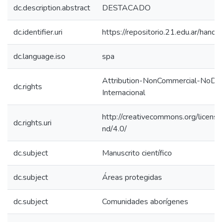
dc.description.abstract
DESTACADO
dc.identifier.uri
https://repositorio.21.edu.ar/han
dc.language.iso
spa
Attribution-NonCommercial-NoDeri
dc.rights
Internacional
http://creativecommons.org/licens
dc.rights.uri
nd/4.0/
dc.subject
Manuscrito científico
dc.subject
Áreas protegidas
dc.subject
Comunidades aborígenes