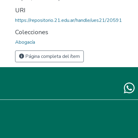
URI
https://repositorio.21.edu.ar/handle/ues21/20591
Colecciones
Abogacía
Página completa del ítem