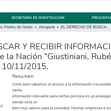
SECRETARÍA DE INVESTIGACIÓN
PREGUNTAS
os Finales de Grado
Abogacía
EL DERECHO DE BUSCAR Y RECIBIR INFORMACIÓN. FALLO: Corte Suprema de Justicia de la Nación “Giustiniani, Rubén Héctor c/ Y.P.F S.A s / Amparo por Mora” 10/11/2015.
CAR Y RECIBIR INFORMACIÓ
e la Nación “Giustiniani, Rubé
 10/11/2015.
Resumen
Como bien sabemos el acceso a la información o la posibi
cierta
información relevante para ciertas persona es un privilegi
siendo esta un
df
bien muy valioso para la sociedad. Muchas empresas e inc