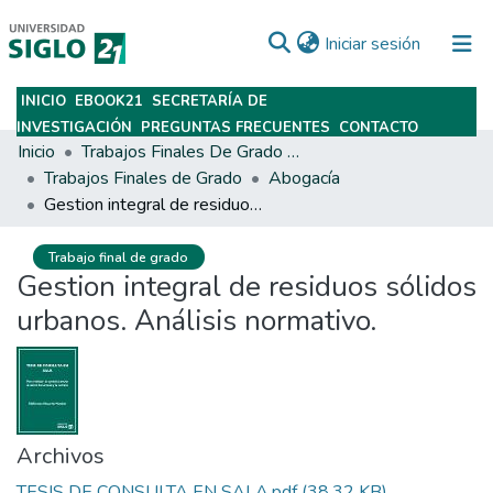
(current)
Iniciar sesión
INICIO
EBOOK21
SECRETARÍA DE
Subir
INVESTIGACIÓN
PREGUNTAS FRECUENTES
CONTACTO
Inicio
Trabajos Finales De Grado Y Posgrado
Trabajos Finales de Grado
Abogacía
Gestion integral de residuos sólidos urbanos. Análisis normativo.
Trabajo final de grado
Gestion integral de residuos sólidos
urbanos. Análisis normativo.
Archivos
TESIS DE CONSULTA EN SALA.pdf
(38.32 KB)