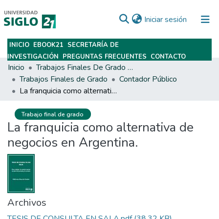
(current)
Iniciar sesión
INICIO
EBOOK21
SECRETARÍA DE
Subir
INVESTIGACIÓN
PREGUNTAS FRECUENTES
CONTACTO
Inicio
Trabajos Finales De Grado Y Posgrado
Trabajos Finales de Grado
Contador Público
La franquicia como alternativa de negocios en Argentina.
Trabajo final de grado
La franquicia como alternativa de
negocios en Argentina.
Archivos
TESIS DE CONSULTA EN SALA.pdf
(38.32 KB)