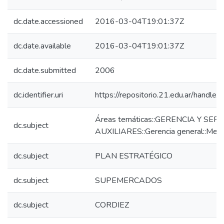
dc.date.accessioned
2016-03-04T19:01:37Z
dc.date.available
2016-03-04T19:01:37Z
dc.date.submitted
2006
dc.identifier.uri
https://repositorio.21.edu.ar/handl
Áreas temáticas::GERENCIA Y SER
dc.subject
AUXILIARES::Gerencia general::Merc
dc.subject
PLAN ESTRATÉGICO
dc.subject
SUPEMERCADOS
dc.subject
CORDIEZ