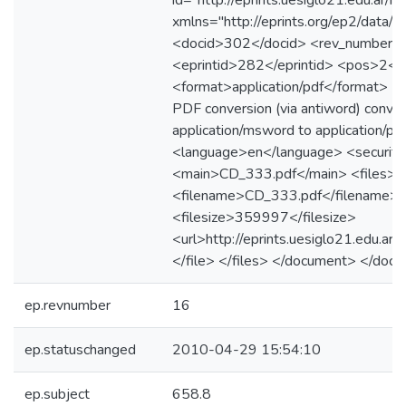
id="http://eprints.uesiglo21.edu.ar/
xmlns="http://eprints.org/ep2/data/2
<docid>302</docid> <rev_number>
<eprintid>282</eprintid> <pos>2</
<format>application/pdf</format> 
PDF conversion (via antiword) conver
application/msword to application/p
<language>en</language> <security>
<main>CD_333.pdf</main> <files> <
<filename>CD_333.pdf</filename>
<filesize>359997</filesize>
<url>http://eprints.uesiglo21.edu.a
</file> </files> </document> </doc
ep.revnumber
16
ep.statuschanged
2010-04-29 15:54:10
ep.subject
658.8