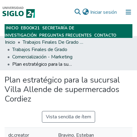
(current)
Iniciar sesión
INICIO
EBOOK21
SECRETARÍA DE
Subir
INVESTIGACIÓN
PREGUNTAS FRECUENTES
CONTACTO
Inicio
Trabajos Finales De Grado Y Posgrado
Trabajos Finales de Grado
Comercialización - Marketing
Plan estratégico para la sucursal Villa Allende de supermercados Cordiez
Plan estratégico para la sucursal
Villa Allende de supermercados
Cordiez
Vista sencilla de ítem
dc.creator
Bravino, Esteban