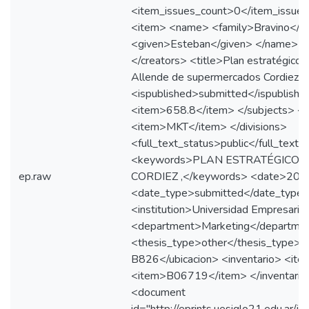
<item_issues_count>0</item_issues
<item> <name> <family>Bravino</fa
<given>Esteban</given> </name> <i
</creators> <title>Plan estratégico pa
Allende de supermercados Cordiez</
<ispublished>submitted</ispublishe
<item>658.8</item> </subjects> <d
<item>MKT</item> </divisions>
<full_text_status>public</full_text_
<keywords>PLAN ESTRATÉGICO ,
ep.raw
CORDIEZ ,</keywords> <date>200
<date_type>submitted</date_type
<institution>Universidad Empresarial
<department>Marketing</departme
<thesis_type>other</thesis_type> 
B826</ubicacion> <inventario> <i
<item>B06719</item> </inventari
<document