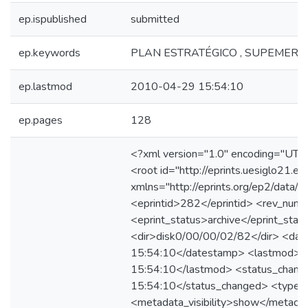
ep.ispublished
submitted
ep.keywords
PLAN ESTRATÉGICO , SUPEMERCA
ep.lastmod
2010-04-29 15:54:10
ep.pages
128
<?xml version="1.0" encoding="UTF
<root id="http://eprints.uesiglo21.ed
xmlns="http://eprints.org/ep2/data/2
<eprintid>282</eprintid> <rev_nu
<eprint_status>archive</eprint_stat
<dir>disk0/00/00/02/82</dir> <d
15:54:10</datestamp> <lastmod>
15:54:10</lastmod> <status_cha
15:54:10</status_changed> <type>
<metadata_visibility>show</metadata