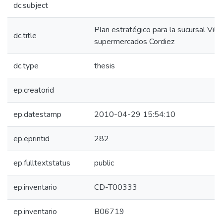
dc.subject
Plan estratégico para la sucursal Vill
dc.title
supermercados Cordiez
dc.type
thesis
ep.creatorid
ep.datestamp
2010-04-29 15:54:10
ep.eprintid
282
ep.fulltextstatus
public
ep.inventario
CD-T00333
ep.inventario
B06719