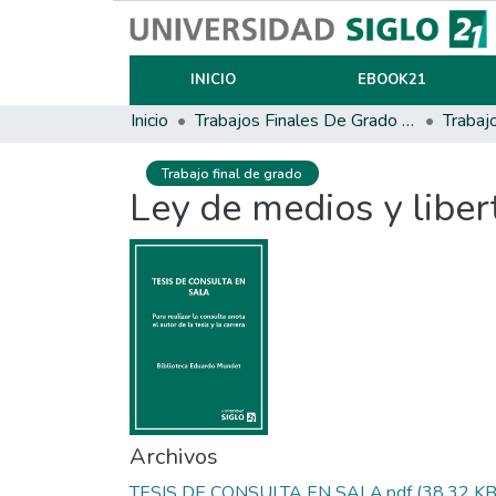
INICIO
EBOOK21
Inicio
Trabajos Finales De Grado Y Posgrado
Trabaj
Trabajo final de grado
Ley de medios y liber
Archivos
TESIS DE CONSULTA EN SALA.pdf
(38.32 KB