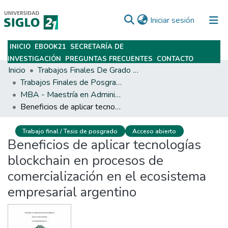
(current)
Iniciar sesión
INICIO
EBOOK21
SECRETARÍA DE
Subir
INVESTIGACIÓN
PREGUNTAS FRECUENTES
CONTACTO
Inicio
Trabajos Finales De Grado Y Posgrado
Trabajos Finales de Posgrados y Maestrías
MBA - Maestría en Administración de Empresas
Beneficios de aplicar tecnologías blockchain en procesos de comercialización en el ecosistema empresarial argentino
Trabajo final / Tesis de posgrado
Acceso abierto
Beneficios de aplicar tecnologías
blockchain en procesos de
comercialización en el ecosistema
empresarial argentino