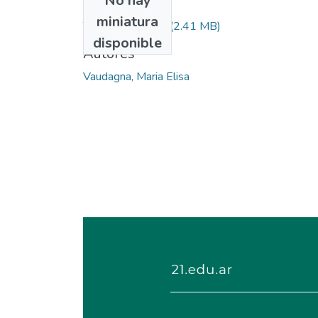
No hay
Archivos
miniatura
TGF_para_cd.mdi
(2.41 MB)
disponible
Autores
Vaudagna, Maria Elisa