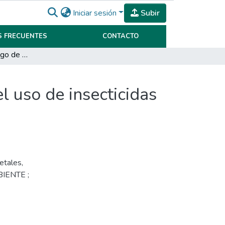
Iniciar sesión
Subir
 FRECUENTES
CONTACTO
Probabilidad de riesgo de mortandad de aves por el uso de insecticidas en el este de la Provincia de Córdoba, Argentina.
l uso de insecticidas
etales
,
IENTE ;