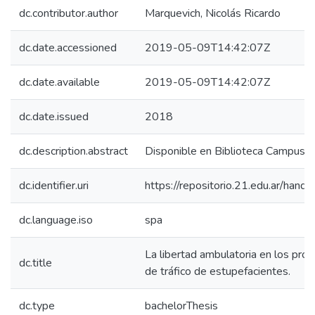
dc.contributor.author
Marquevich, Nicolás Ricardo
dc.date.accessioned
2019-05-09T14:42:07Z
dc.date.available
2019-05-09T14:42:07Z
dc.date.issued
2018
dc.description.abstract
Disponible en Biblioteca Campus 
dc.identifier.uri
https://repositorio.21.edu.ar/han
dc.language.iso
spa
La libertad ambulatoria en los pro
dc.title
de tráfico de estupefacientes.
dc.type
bachelorThesis