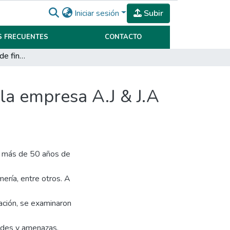
Iniciar sesión
Subir
 FRECUENTES
CONTACTO
Analizar la estructura de financiamiento óptima en la empresa A.J & J.A Redolfi S.R.L durante el año 2021
 la empresa A.J & J.A
on más de 50 años de
ería, entre otros. A
zación, se examinaron
ades y amenazas,