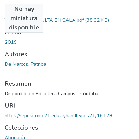
No hay
Archivos
miniatura
TESIS DE CONSULTA EN SALA.pdf
(38.32 KB)
disponible
Fecha
2019
Autores
De Marcos, Patricia
Resumen
Disponible en Biblioteca Campus – Córdoba
URI
https://repositorio.21.edu.ar/handle/ues21/16129
Colecciones
Abogacía