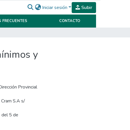
Iniciar sesión
Subir
 FRECUENTES
CONTACTO
mínimos y
irección Provincial
 Cram S.A s/
a del 5 de