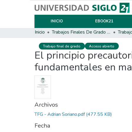
INICIO
EBOOK21
Inicio
Trabajos Finales De Grado Y Posgrado
Trabaj
Trabajo final de grado
Acceso abierto
El principio precauto
fundamentales en mat
Archivos
TFG - Adrian Soriano.pdf
(477.55 KB)
Fecha