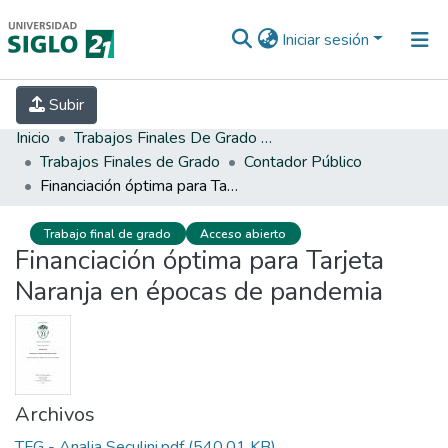
Iniciar sesión
INICIO
EBOOK21
SECRETARÍA DE
Subir
INVESTIGACIÓN
PREGUNTAS FRECUENTES
CONTACTO
Inicio
Trabajos Finales De Grado Y Posgrado
Trabajos Finales de Grado
Contador Público
Financiación óptima para Tarjeta Naranja en épocas de pandemia
Trabajo final de grado
Acceso abierto
Financiación óptima para Tarjeta
Naranja en épocas de pandemia
Archivos
TFG - Analia Seculini.pdf
(540.01 KB)