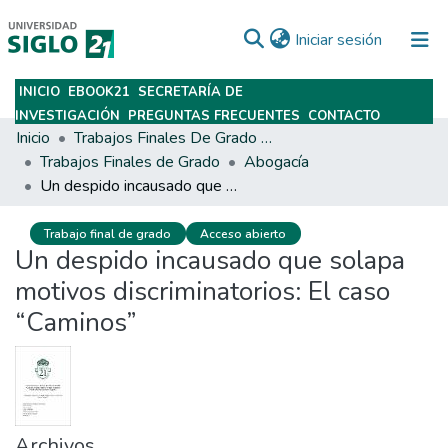
(current)
Iniciar sesión
INICIO
EBOOK21
SECRETARÍA DE
Subir
INVESTIGACIÓN
PREGUNTAS FRECUENTES
CONTACTO
Inicio
Trabajos Finales De Grado Y Posgrado
Trabajos Finales de Grado
Abogacía
Un despido incausado que solapa motivos discriminatorios: El caso “Caminos”
Trabajo final de grado
Acceso abierto
Un despido incausado que solapa
motivos discriminatorios: El caso
“Caminos”
Archivos