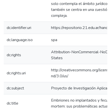
solo contempla el ámbito jurídico s
también se centra en una cuestión 
compleja.
dc.identifier.uri
https://repositorio.21.edu.ar/han
dc.language.iso
spa
Attribution-NonCommercial-NoDer
dc.rights
States
http://creativecommons.org/licens
dc.rights.uri
nd/3.0/us/
dc.subject
Proyecto de Investigación Aplicad
Embriones no implantados y fecun
dc.title
mortem: sus problemáticas actuale