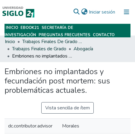
(current)
Iniciar sesión
INICIO
EBOOK21
SECRETARÍA DE
Subir
INVESTIGACIÓN
PREGUNTAS FRECUENTES
CONTACTO
Inicio
Trabajos Finales De Grado Y Posgrado
Trabajos Finales de Grado
Abogacía
Embriones no implantados y fecundación post mortem: sus problemáticas actuales.
Embriones no implantados y
fecundación post mortem: sus
problemáticas actuales.
Vista sencilla de ítem
dc.contributor.advisor
Morales