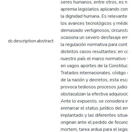
seres humanos, entre otros, es nec
apremia legislarlos aplicando como 
la dignidad humana. Es relevante 
los avances tecnológicos y médico
demasiado vertiginosos, circunstan
ocasiona un severo desfasaje entre
dc.description.abstract
la regulación normativa para conte
distintos casos resultantes; en co
nuestro país el marco normativo v
en vagos aportes de la Constitució
Tratados internacionales, código civ
de la nación y decretos, esta esca
provoca tediosos procesos judicia
obstaculizan la efectiva adquisició
Ante lo expuesto, se considera in
enmarcar el status jurídico del em
implantado y las diferentes situac
originan ante el pedido de fecunda
mortem, tarea ardua para el legisla