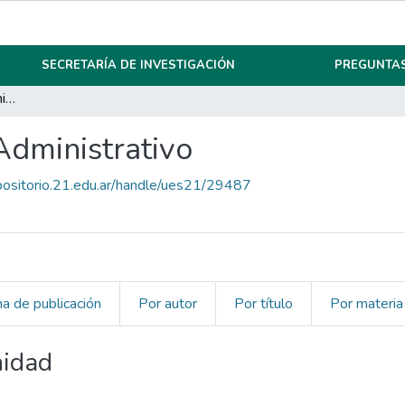
SECRETARÍA DE INVESTIGACIÓN
PREGUNTAS
Instituto de Derecho Administrativo
Administrativo
epositorio.21.edu.ar/handle/ues21/29487
ha de publicación
Por autor
Por título
Por materia
nidad