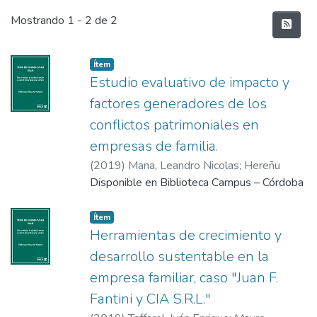
Últimos documentos
Mostrando
1 - 2 de 2
Item type:
,
Ítem
Estudio evaluativo de impacto y
factores generadores de los
conflictos patrimoniales en
empresas de familia.
(
2019
)
Mana, Leandro Nicolas
;
Hereñu
Disponible en Biblioteca Campus – Córdoba
Item type:
,
Ítem
Herramientas de crecimiento y
desarrollo sustentable en la
empresa familiar, caso "Juan F.
Fantini y CIA S.R.L."