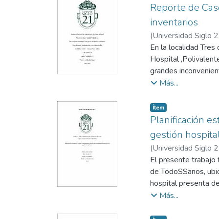
siendo esta una estra
Reporte de Caso
inventarios
(
Universidad Siglo 
En la localidad Tres
Hospital ,Polivalen
grandes inconvenient
sabastecimiento, var
Más...
otros.
El objetivo del trab
Item type:
,
Ítem
implementando un s
Planificación es
algunos beneficios c
gestión hospital
de costos, mejora en
(
Universidad Siglo 
reducción de errores
El presente trabajo 
Todos estos benefic
de TodoSSanos, ubica
indicadores de rendi
hospital presenta de
reporte, se pretende 
Más...
continua de la admini
El uso de herramient