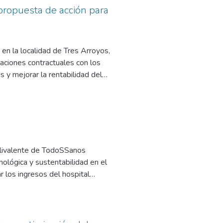
isfacción de los usuarios del
: propuesta de acción para
 en la localidad de Tres Arroyos,
laciones contractuales con los
 y mejorar la rentabilidad del
restaciones y así actualizar el
les que requieren autorización
seis meses para encontrar los
cantidad de atenciones
antizar una correcta recuperación
Polivalente de TodoSSanos
nológica y sustentabilidad en el
r los ingresos del hospital
álisis clínicos, hematológicos y
en un referente de gestión
edio ambiente.