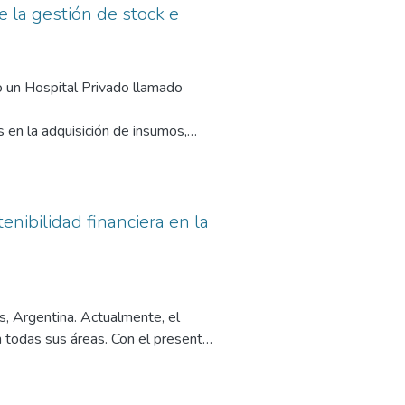
e la gestión de stock e
do un Hospital Privado llamado
 en la adquisición de insumos,
ión de stock e inventarios
enibilidad financiera en la
stro, gestión de activos, reducción
a competitiva.
ilizaremos KPIs, que son
s, Argentina. Actualmente, el
lizar ajustes si es necesario.
n todas sus áreas. Con el presente
upuestario e incentive a la mejora
or certeza para el momento de la