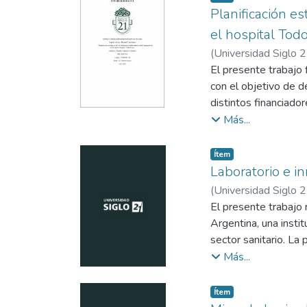
administrativo reper
Planificación es
hospital.
el hospital Tod
(
Universidad Siglo 
El presente trabajo 
con el objetivo de d
distintos financiado
hospital. Se analizar
Más...
nomenclador pactado
por parte de la cobe
Item type:
,
Ítem
desvíos del circuito
Laboratorio e i
efectivamente realiz
(
Universidad Siglo 
de los ingresos cor
El presente trabajo 
Argentina, una insti
sector sanitario. La
mediante la incorpor
Más...
de orina, sino tambi
innovadora, responsa
Item type:
,
Ítem