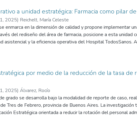
rativo a unidad estratégica: Farmacia como pilar de 
21
,
2025
)
Reichelt, María Celeste
se enmarca en la dimensión de calidad y propone implementar una 
 través del rediseño del área de farmacia, posicione a esta unidad 
dad asistencial y la eficiencia operativa del Hospital TodosSanos. A 
dades de mejora en la gestión farmacéutica actual, que carece de h
olos e indicadores. La propuesta busca fortalecer procesos, incor
 con financiadores y optimizar el uso de recursos críticos. A trav
un horizonte de planificación realista, se espera transformar la fa
stratégica por medio de la reducción de la tasa de 
a sustentabilidad económica y la seguridad del paciente.
21
,
2025
)
Álvarez, Rocío
de grado se desarrolla bajo la modalidad de reporte de caso, rea
 de Tres de Febrero, provincia de Buenos Aires. La investigación 
cación Estratégica orientada a reducir la rotación del personal ad
a institución en los últimos años. A través de la formulación e im
 la mejora en la calidad de los servicios de salud, con un enfoque 
la optimización de la atención brindada a los pacientes. Se espera 