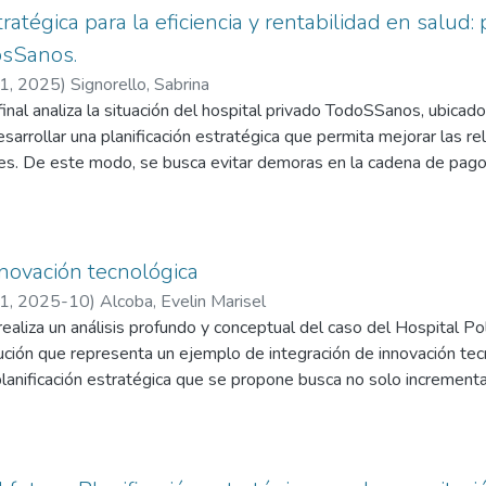
cuta positivamente tanto en el clima organizacional como en la sat
tratégica para la eficiencia y rentabilidad en salud
osSanos.
21
,
2025
)
Signorello, Sabrina
final analiza la situación del hospital privado TodoSSanos, ubicado
esarrollar una planificación estratégica que permita mejorar las re
res. De este modo, se busca evitar demoras en la cadena de pagos
án los distintos contratos con las coberturas de salud para rever p
, además de establecer las prácticas, medicamentos o descartab
rtura. También se revisarán los débitos recibidos en los últimos 
. Asimismo, se analizará la facturación mensual en relación con la 
nnovación tecnológica
adas, a fin de detectar posibles prestaciones no facturadas y gar
21
,
2025-10
)
Alcoba, Evelin Marisel
respondientes.
realiza un análisis profundo y conceptual del caso del Hospital 
tución que representa un ejemplo de integración de innovación tec
 planificación estratégica que se propone busca no solo incrementa
ación de máquinas tecnológicas para laboratorios avanzados en an
én espacios verdes sostenibles, que transforman la organización 
ble y centrada en la experiencia del paciente y el cuidado del m