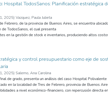
tegia clave para el crecimiento de la institución.
: Hospital TodosSanos: Planificación estratégica d
21
,
2025
)
Vazquez, Paula Julieta
 de Febrero, de la provincia de Buenos Aires, se encuentra ubica
te de TodosSanos, el cual presenta
es en la gestión de stock e inventarios, produciendo altos costos
iabilidad en la calidad de los productos, entre
ajo es por medio de una planificación estratégica optimizar la gest
istema ERP y tecnología RFID, obteniendo
tratégica y control presupuestario como eje de sost
omo: precisión del inventario, optimización de la cadena de sumini
aria
 la toma de decisiones, mayor eficiencia,
21
,
2025
)
Salerno, Ana Carolina
, mayor seguridad, mejora de la satisfacción del paciente y ventaj
final de grado, presenta un análisis del caso Hospital Polivalente
ios son medibles y para ello además del sistema CIRRUS ERP ut
do en la localidad de Tres de Febrero, provincia de Buenos Aire
mientos que permiten monitorear el progreso de un proyecto y rea
bilidades a nivel económico-financiero, con repercusión directa e
elaborar una planificación estratégica que facilite el control pres
stración financiera de la institución.
as de análisis de información contable y operativa aportaría may