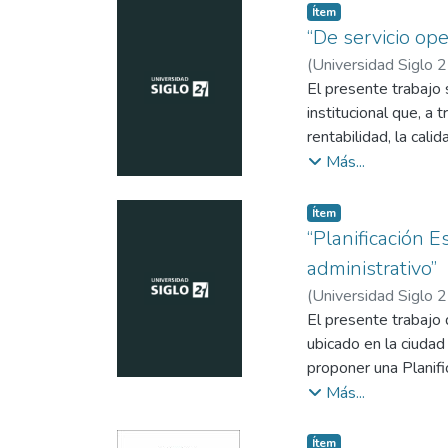
Item type:
,
Ítem
“De servicio ope
(
Universidad Siglo 
El presente trabajo 
institucional que, a
rentabilidad, la cali
identifican oportuni
Más...
trazabilidad, protoc
establecer convenios
Item type:
,
Ítem
objetivos medibles y 
“Planificación E
impacto directo en l
administrativo”
(
Universidad Siglo 
El presente trabajo 
ubicado en la ciudad
proponer una Planifi
sido recurrente en l
Más...
se busca contribuir a
administrativa y en 
Item type:
,
Ítem