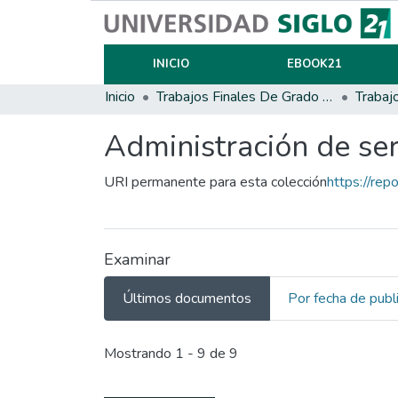
INICIO
EBOOK21
Inicio
Trabajos Finales De Grado Y Posgrado
Trabaj
Administración de ser
URI permanente para esta colección
https://rep
Examinar
Últimos documentos
Por fecha de publ
Últimos documentos
Mostrando
1 - 9 de 9