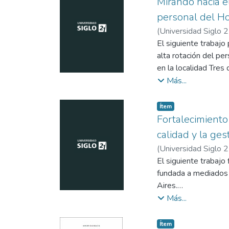
Mirando hacia el
personal del H
(
Universidad Siglo 
El siguiente trabajo
alta rotación del pe
en la localidad Tres
requiere optimizar s
Más...
La propuesta se bas
capacitación continua
Item type:
,
Ítem
mediante indicadores
Fortalecimiento 
30% en un período de
calidad y la ge
satisfacción laboral
(
Universidad Siglo 
Asimismo, se prevé 
El siguiente trabajo 
y permitir ajustes op
fundada a mediados 
Aires.
La siguiente planifi
Más...
hospital, lo cual tie
prestigio. Asimismo,
Item type:
,
Ítem