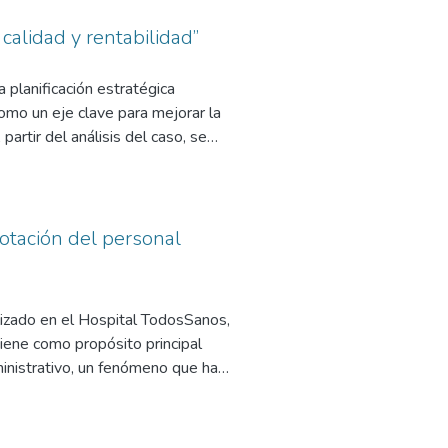
calidad y rentabilidad”
planificación estratégica
como un eje clave para mejorar la
partir del análisis del caso, se
erramientas de planificación,
porar nuevas prestaciones,
és de acciones concretas,
rmacia en un pilar institucional con
rotación del personal
lizado en el Hospital TodosSanos,
tiene como propósito principal
ministrativo, un fenómeno que ha
plementación de dichas estrategias,
centrado en la eficiencia
que la estabilización del equipo