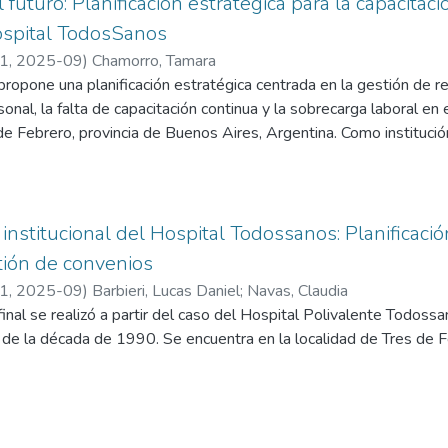
 futuro: Planificación estratégica para la capacitaci
ospital TodosSanos
21
,
2025-09
)
Chamorro, Tamara
 propone una planificación estratégica centrada en la gestión de 
rsonal, la falta de capacitación continua y la sobrecarga laboral e
 de Febrero, provincia de Buenos Aires, Argentina. Como institució
us recursos humanos para mejorar la calidad de atención y el bie
a en diseñar e implementar un plan integral de gestión de perso
, estrategias de fidelización y redistribución de la carga laboral.
 clave de desempeño (KPI) específicos, tales como la reducción 
institucional del Hospital Todossanos: Planificació
 tiempo, el aumento de la participación en capacitaciones al 80%
stión de convenios
, evaluada mediante encuestas internas.
21
,
2025-09
)
Barbieri, Lucas Daniel
;
Navas, Claudia
una evaluación anual de resultados para monitorear el cumplimien
final se realizó a partir del caso del Hospital Polivalente Todossa
ortunos en la planificación.
de la década de 1990. Se encuentra en la localidad de Tres de F
cación estratégica tiene como fin mejorar las relaciones contractu
ne beneficios tanto para la operatividad del mismo como para la so
 se buscará implementar medidas para asegurar la calidad consta