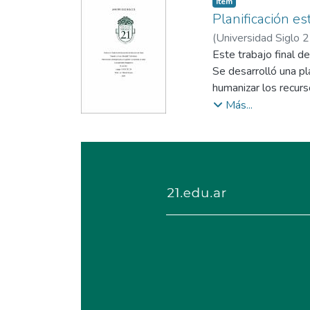
Item type:
,
Ítem
toma de decisiones. 
Planificación e
económicos, repercut
(
Universidad Siglo 
a partir de las varia
Este trabajo final d
Se desarrolló una pl
humanizar los recurs
paciente, garantizan
Más...
gestión humanizado, 
cambio, priorizando l
humanización.
La propuesta busca m
calidez y la empatía 