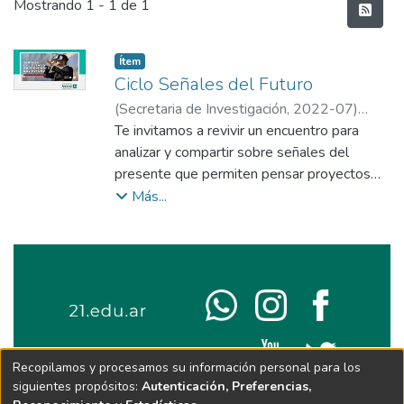
Últimos documentos
Mostrando
1 - 1 de 1
Item type:
,
Ítem
Ciclo Señales del Futuro
(
Secretaria de Investigación
,
2022-07
)
Pallaro, Andrés
Te invitamos a revivir un encuentro para
;
Director del Observatorio
del Futuro
analizar y compartir sobre señales del
presente que permiten pensar proyectos
vinculados al futuro.
Más...
Recopilamos y procesamos su información personal para los
siguientes propósitos:
Autenticación, Preferencias,