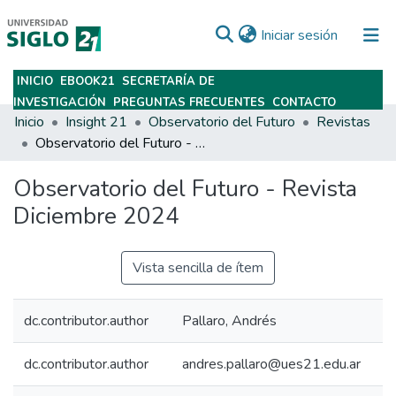
(current)
Iniciar sesión
INICIO
EBOOK21
SECRETARÍA DE
Subir
INVESTIGACIÓN
PREGUNTAS FRECUENTES
CONTACTO
Inicio
Insight 21
Observatorio del Futuro
Revistas
Observatorio del Futuro - Revista Diciembre 2024
Observatorio del Futuro - Revista
Diciembre 2024
Vista sencilla de ítem
dc.contributor.author
Pallaro, Andrés
dc.contributor.author
andres.pallaro@ues21.edu.ar