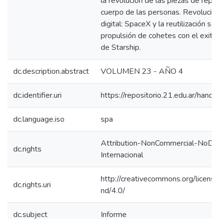
la revolución de las piezas de repu
cuerpo de las personas. Revolución 
digital: SpaceX y la reutilización se
propulsión de cohetes con el exit
de Starship.
dc.description.abstract
VOLUMEN 23 - AÑO 4
dc.identifier.uri
https://repositorio.21.edu.ar/han
dc.language.iso
spa
Attribution-NonCommercial-NoDeri
dc.rights
Internacional
http://creativecommons.org/licens
dc.rights.uri
nd/4.0/
dc.subject
Informe