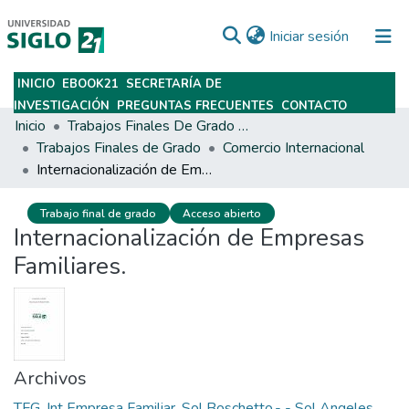
(current)
Iniciar sesión
INICIO
EBOOK21
SECRETARÍA DE
Subir
INVESTIGACIÓN
PREGUNTAS FRECUENTES
CONTACTO
Inicio
Trabajos Finales De Grado Y Posgrado
Trabajos Finales de Grado
Comercio Internacional
Internacionalización de Empresas Familiares.
Trabajo final de grado
Acceso abierto
Internacionalización de Empresas
Familiares.
Archivos
TFG. Int Empresa Familiar. Sol Boschetto.- - Sol Angeles