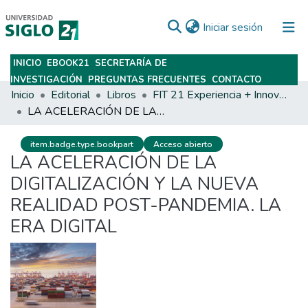
(current)
Iniciar sesión
INICIO
EBOOK21
SECRETARÍA DE
Subir
INVESTIGACIÓN
PREGUNTAS FRECUENTES
CONTACTO
Inicio
Editorial
Libros
FIT 21 Experiencia + Innovación
LA ACELERACIÓN DE LA DIGITALIZACIÓN Y LA NUEVA REALIDAD POST-PANDEMIA. LA ERA DIGITAL
item.badge.type.bookpart
Acceso abierto
LA ACELERACIÓN DE LA
DIGITALIZACIÓN Y LA NUEVA
REALIDAD POST-PANDEMIA. LA
ERA DIGITAL