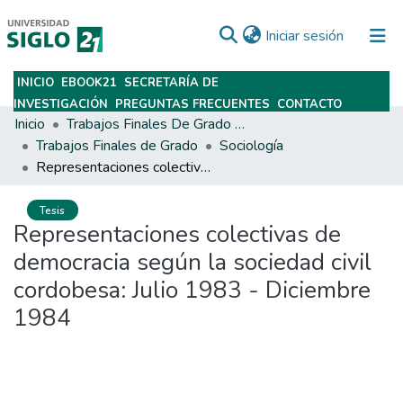
(current)
Iniciar sesión
INICIO
EBOOK21
SECRETARÍA DE
Subir
INVESTIGACIÓN
PREGUNTAS FRECUENTES
CONTACTO
Inicio
Trabajos Finales De Grado Y Posgrado
Trabajos Finales de Grado
Sociología
Representaciones colectivas de democracia según la sociedad civil cordobesa: Julio 1983 - Diciembre 1984
Tesis
Representaciones colectivas de
democracia según la sociedad civil
cordobesa: Julio 1983 - Diciembre
1984