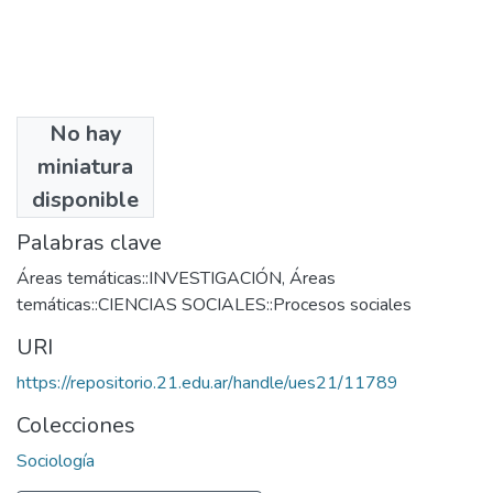
No hay
Autores
miniatura
Cervio, Ana Lucía
disponible
Palabras clave
Áreas temáticas::INVESTIGACIÓN
,
Áreas
temáticas::CIENCIAS SOCIALES::Procesos sociales
URI
https://repositorio.21.edu.ar/handle/ues21/11789
Colecciones
Sociología