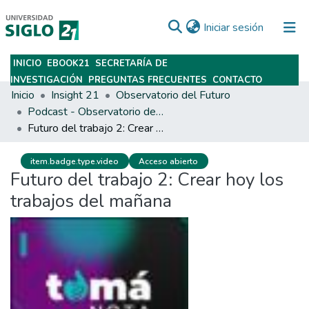
(current)
Iniciar sesión
INICIO
EBOOK21
SECRETARÍA DE
Subir
INVESTIGACIÓN
PREGUNTAS FRECUENTES
CONTACTO
Inicio
Insight 21
Observatorio del Futuro
Podcast - Observatorio del Futuro
Futuro del trabajo 2: Crear hoy los trabajos del mañana
item.badge.type.video
Acceso abierto
Futuro del trabajo 2: Crear hoy los
trabajos del mañana