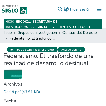
(current)
Iniciar sesión
INICIO
EBOOK21
SECRETARÍA DE
Subir
INVESTIGACIÓN
PREGUNTAS FRECUENTES
CONTACTO
Inicio
Grupos de Investigación
Ciencias del Derecho
Federalismo. El trasfondo de una realidad de desarrollo desigual
item.badge.type.researchproject
Acceso abierto
Federalismo. El trasfondo de una
realidad de desarrollo desigual
Archivos
Der19.pdf
(43.91 KB)
Fecha