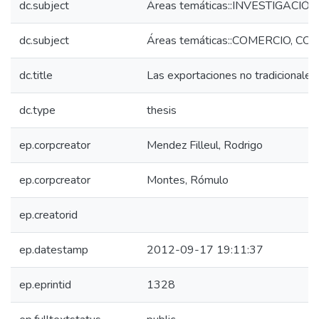
dc.subject
Áreas temáticas::INVESTIGACIÓN
dc.subject
Áreas temáticas::COMERCIO, COM
dc.title
Las exportaciones no tradicionales
dc.type
thesis
ep.corpcreator
Mendez Filleul, Rodrigo
ep.corpcreator
Montes, Rómulo
ep.creatorid
ep.datestamp
2012-09-17 19:11:37
ep.eprintid
1328