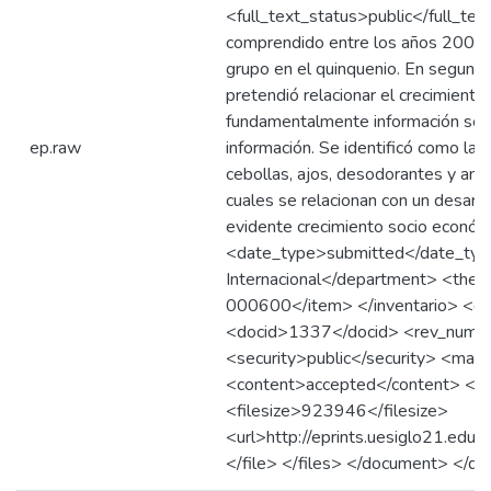
<full_text_status>public</full_tex
comprendido entre los años 2006 y
grupo en el quinquenio. En segundo
pretendió relacionar el crecimiento
fundamentalmente información secun
ep.raw
información. Se identificó como las
cebollas, ajos, desodorantes y ant
cuales se relacionan con un desarr
evidente crecimiento socio econó
<date_type>submitted</date_type
Internacional</department> <the
000600</item> </inventario> <doc
<docid>1337</docid> <rev_numbe
<security>public</security> <mai
<content>accepted</content> <fil
<filesize>923946</filesize>
<url>http://eprints.uesiglo21.e
</file> </files> </document> </d