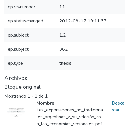
ep.revnumber
11
ep.statuschanged
2012-09-17 19:11:37
ep.subject
1.2
ep.subject
382
ep.type
thesis
Archivos
Bloque original
Mostrando
1 - 1 de 1
Nombre:
Desca
Las_exportaciones_no_tradiciona
rgar
les_argentinas_y_su_relación_co
n_las_economías_regionales..pdf