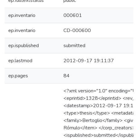
ep.fulltextstatus
public
ep.inventario
000601
ep.inventario
CD-000600
ep.ispublished
submitted
ep.lastmod
2012-09-17 19:11:37
ep.pages
84
<?xml version="1.0" encoding="UTF
<eprintid>1328</eprintid> <rev_
<datestamp>2012-09-17 19:11:
<type>thesis</type> <metadata_v
<family>Bertoglio</family> <give
Rómulo</item> </corp_creators> <ti
<ispublished>submitted</ispubli